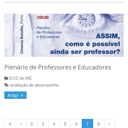
Plenário de Professores e Educadores
ECD do ME
avaliação de desempenho
Artigo
2
3
4
5
6
7
8