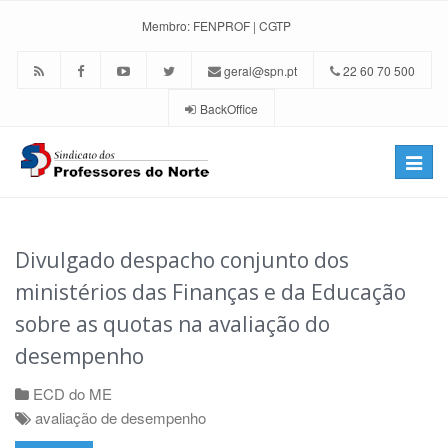
Membro:
FENPROF
|
CGTP
geral@spn.pt
22 60 70 500
BackOffice
Toggle
naviga
Divulgado despacho conjunto dos
ministérios das Finanças e da Educação
sobre as quotas na avaliação do
desempenho
ECD do ME
avaliação de desempenho