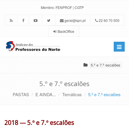
Membro:
FENPROF
|
CGTP
geral@spn.pt
22 60 70 500
BackOffice
Toggle
naviga
5.º e 7.º escalões
5.º e 7.º escalões
PASTAS
E AINDA...
Temáticas
5.º e 7.º escalões
2018 — 5.º e 7.º escalões