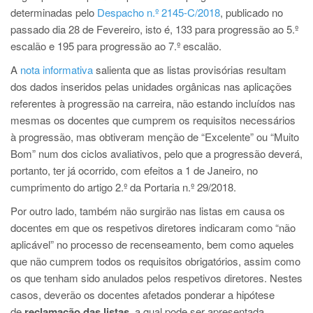
determinadas pelo
Despacho n.º 2145-C/2018
, publicado no
passado dia 28 de Fevereiro, isto é, 133 para progressão ao 5.º
escalão e 195 para progressão ao 7.º escalão.
A
nota informativa
salienta que as listas provisórias resultam
dos dados inseridos pelas unidades orgânicas nas aplicações
referentes à progressão na carreira, não estando incluídos nas
mesmas os docentes que cumprem os requisitos necessários
à progressão, mas obtiveram menção de “Excelente” ou “Muito
Bom” num dos ciclos avaliativos, pelo que a progressão deverá,
portanto, ter já ocorrido, com efeitos a 1 de Janeiro, no
cumprimento do artigo 2.º da Portaria n.º 29/2018.
Por outro lado, também não surgirão nas listas em causa os
docentes em que os respetivos diretores indicaram como “não
aplicável” no processo de recenseamento, bem como aqueles
que não cumprem todos os requisitos obrigatórios, assim como
os que tenham sido anulados pelos respetivos diretores. Nestes
casos, deverão os docentes afetados ponderar a hipótese
de
reclamação das listas
, a qual pode ser apresentada