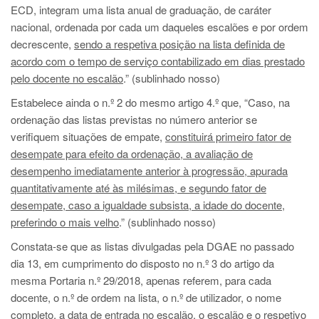
ECD, integram uma lista anual de graduação, de caráter
nacional, ordenada por cada um daqueles escalões e por ordem
decrescente,
sendo a respetiva posição na lista definida de
acordo com o tempo de serviço contabilizado em dias prestado
pelo docente no escalão
.” (sublinhado nosso)
Estabelece ainda o n.º 2 do mesmo artigo 4.º que, “Caso, na
ordenação das listas previstas no número anterior se
verifiquem situações de empate,
constituirá primeiro fator de
desempate para efeito da ordenação, a avaliação de
desempenho imediatamente anterior à progressão, apurada
quantitativamente até às milésimas, e segundo fator de
desempate, caso a igualdade subsista, a idade do docente,
preferindo o mais velho
.” (sublinhado nosso)
Constata-se que as listas divulgadas pela DGAE no passado
dia 13, em cumprimento do disposto no n.º 3 do artigo da
mesma Portaria n.º 29/2018, apenas referem, para cada
docente, o n.º de ordem na lista, o n.º de utilizador, o nome
completo, a data de entrada no escalão, o escalão e o respetivo