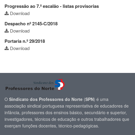
Progressão ao 7.º escalão - listas provisorias
Download
Despacho nº 2145-C/2018
Download
Portaria n.º 29/2018
Download
O
Sindicato dos Professores do Norte
(
SPN
) é uma
associação sindical portuguesa representativa de educadores de
infância, professores dos ensinos básico, secundário e superior,
investigadores, técnicos de educação e outros trabalhadores que
exerçam funções docentes, técnico-pedagógicas.