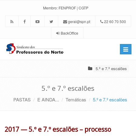
Membro:
FENPROF
|
CGTP
geral@spn.pt
22 60 70 500
BackOffice
Toggle
naviga
5.º e 7.º escalões
5.º e 7.º escalões
PASTAS
E AINDA...
Temáticas
5.º e 7.º escalões
2017 — 5.º e 7.º escalões – processo