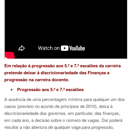
Em relação à progressão aos 5.º e 7.º escalões da carreira
pretende deixar à discricionariedade das Finanças a
progressão na carreira docente.
Progressão aos 5.º e 7.º escalões
A ausência de uma percentagem mínima para qualquer um dos
casos (previsto no acordo de princípios de 2010), deixa à
discricionariedade dos governos, em particular, das finanças,
em cada ano, a decisão sobre o número de vagas. Daí poderá
resultar a não abertura de qualquer vaga para progressão,