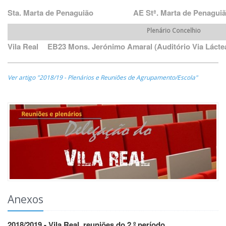
Sta. Marta de Penaguião
AE Stª. Marta de Penagui
Plenário Concelhio
Vila Real
EB23 Mons. Jerónimo Amaral (Auditório Via Lácte
Ver artigo "2018/19 - Plenários e Reuniões de Agrupamento/Escola"
Anexos
2018/2019 - Vila Real, reuniões do 2.º período