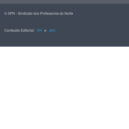
© SPN - Sindicato dos Professores do Norte
Conteúdo Editorial:
RR
e
JMC