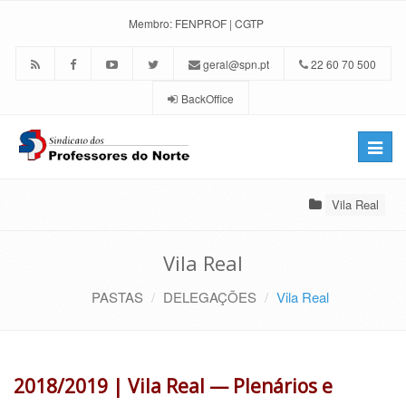
Membro:
FENPROF
|
CGTP
geral@spn.pt
22 60 70 500
BackOffice
Toggle
naviga
Vila Real
Vila Real
PASTAS
DELEGAÇÕES
Vila Real
2018/2019 | Vila Real — Plenários e