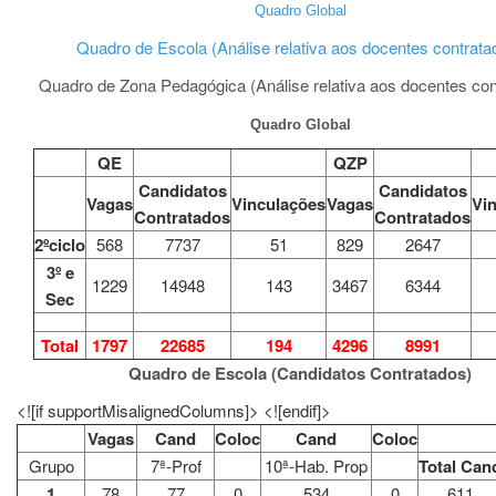
Quadro Global
Quadro de Escola (Análise relativa aos docentes contrata
Quadro de Zona Pedagógica (Análise relativa aos docentes con
Quadro Global
QE
QZP
Candidatos
Candidatos
Vagas
Vinculações
Vagas
Vi
Contratados
Contratados
2ºciclo
568
7737
51
829
2647
3º e
1229
14948
143
3467
6344
Sec
Total
1797
22685
194
4296
8991
Quadro de Escola (Candidatos Contratados)
<![if supportMisalignedColumns]> <![endif]>
Vagas
Cand
Coloc
Cand
Coloc
Grupo
7ª-Prof
10ª-Hab. Prop
Total Can
1
78
77
0
534
0
611