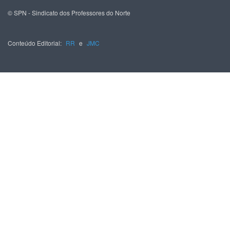
© SPN - Sindicato dos Professores do Norte
Conteúdo Editorial:
RR
e
JMC