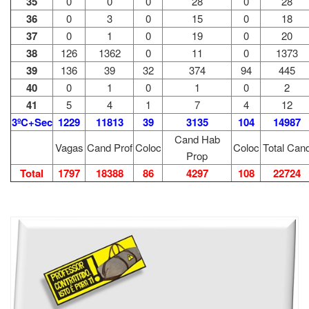
35
0
0
0
28
0
28
36
0
3
0
15
0
18
37
0
1
0
19
0
20
38
126
1362
0
11
0
1373
39
136
39
32
374
94
445
40
0
1
0
1
0
2
41
5
4
1
7
4
12
3ºC+Sec
1229
11813
39
3135
104
14987
Cand Hab
Vagas
Cand Prof
Coloc
Coloc
Total Can
Prop
Total
1797
18388
86
4297
108
22724