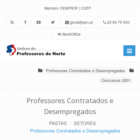
Membro:
FENPROF
|
CGTP
geral@spn.pt
22 60 70 500
BackOffice
Toggle
naviga
Professores Contratados e Desempregados
Concursos 2001
Professores Contratados e
Desempregados
PASTAS
SETORES
Professores Contratados e Desempregados