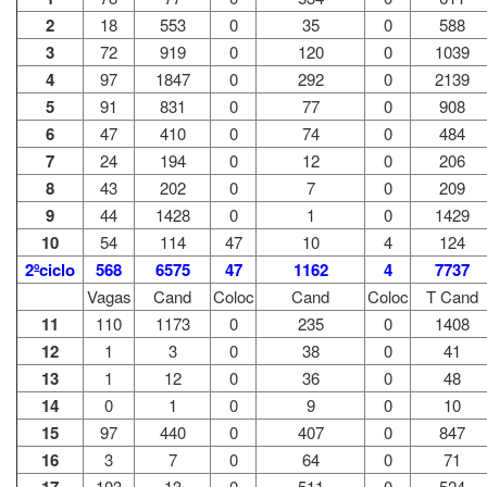
2
18
553
0
35
0
588
3
72
919
0
120
0
1039
4
97
1847
0
292
0
2139
5
91
831
0
77
0
908
6
47
410
0
74
0
484
7
24
194
0
12
0
206
8
43
202
0
7
0
209
9
44
1428
0
1
0
1429
10
54
114
47
10
4
124
2ºciclo
568
6575
47
1162
4
7737
Vagas
Cand
Coloc
Cand
Coloc
T Cand
11
110
1173
0
235
0
1408
12
1
3
0
38
0
41
13
1
12
0
36
0
48
14
0
1
0
9
0
10
15
97
440
0
407
0
847
16
3
7
0
64
0
71
103
13
0
511
0
524