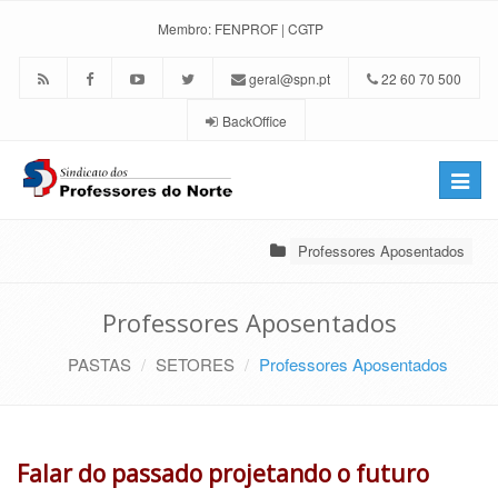
Membro:
FENPROF
|
CGTP
geral@spn.pt
22 60 70 500
BackOffice
Toggle
naviga
Professores Aposentados
Professores Aposentados
PASTAS
SETORES
Professores Aposentados
Falar do passado projetando o futuro