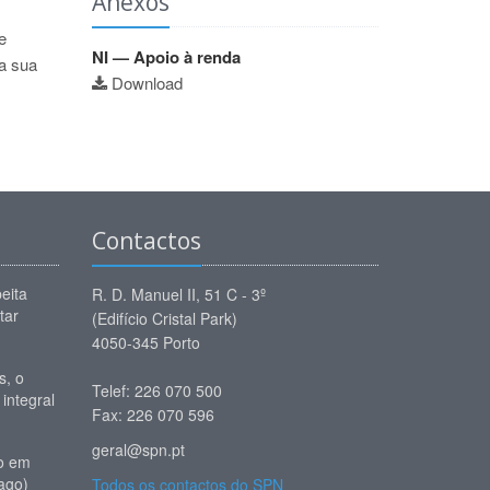
Anexos
e
NI — Apoio à renda
da sua
Download
Contactos
eita
R. D. Manuel II, 51 C - 3º
tar
(Edifício Cristal Park)
4050-345 Porto
, o
Telef: 226 070 500
 integral
Fax: 226 070 596
geral@spn.pt
io em
ago)
Todos os contactos do SPN