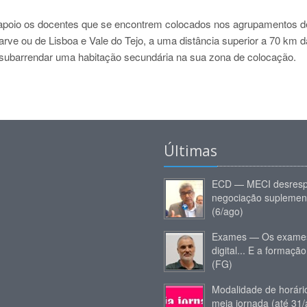
apoio os docentes que se encontrem colocados nos agrupamentos d
rve ou de Lisboa e Vale do Tejo, a uma distância superior a 70 km 
u subarrendar uma habitação secundária na sua zona de colocação.
Últimas
ECD — MECI desresp
negociação suplemen
(6/ago)
Exames — Os exames
digital... E a formação
(FG)
Modalidade de horár
meia jornada (até 31/