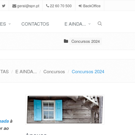
geral@spn.pt
22 60 70 500
BackOffice
ES
CONTACTOS
E AINDA...
Concursos 2024
STAS
E AINDA...
Concursos
Concursos 2024
nada
à
r ao