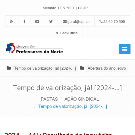
Membro:
FENPROF
|
CGTP
geral@spn.pt
22 60 70 500
BackOffice
Toggle
naviga
Tempo de valorização, já! [2024-...]
Abertura do ano letivo
Tempo de valorização, já! [2024-...]
PASTAS
AÇÃO SINDICAL
Tempo de valorização, já! [2024-...]