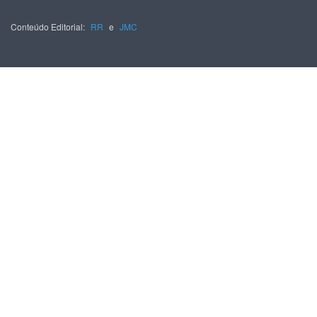
Conteúdo Editorial:
RR
e
JMC