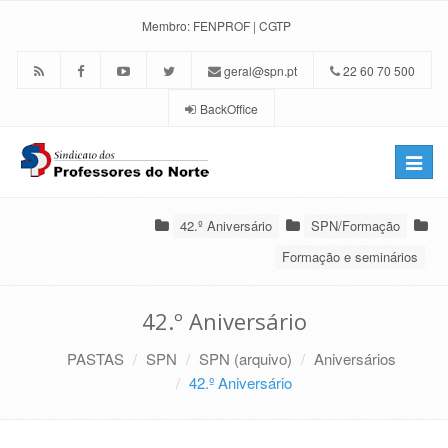
Membro:
FENPROF
|
CGTP
geral@spn.pt
22 60 70 500
BackOffice
Toggle
naviga
42.º Aniversário
SPN/Formação
Formação e seminários
42.º Aniversário
PASTAS
SPN
SPN (arquivo)
Aniversários
42.º Aniversário