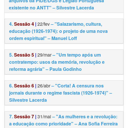
arquivos da PIDE/DGS e Legião Portuguesa
existente no ANTT" – Silvestre Lacerda
4.
Sessão 4
|
22/fev
– "Salazarismo, cultura,
educação (1926-1974): o projeto de uma nova
ordem espiritual" – Manuel Loff
5.
Sessão 5
|
29/mar
– "Um tempo após um
contratempo: usos da memória, revolução e
reforma agrária" – Paula Godinho
6.
Sessão 6
|
26/abr
– "Corta! A censura nos
jornais durante o regime fascista (1926-1974)" –
Silvestre Lacerda
7.
Sessão 7
|
31/mai
– "As mulheres e a revolução:
a educação como prioridade" – Ana Sofia Ferreira