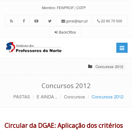
Membro:
FENPROF
|
CGTP
geral@spn.pt
22 60 70 500
BackOffice
Toggle
naviga
Concursos 2012
Concursos 2012
PASTAS
E AINDA...
Concursos
Concursos 2012
Circular da DGAE: Aplicação dos critérios