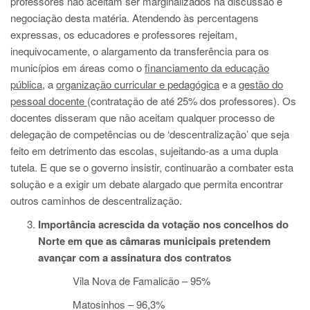
professores não aceitam ser marginalizados na discussão e
negociação desta matéria. Atendendo às percentagens
expressas, os educadores e professores rejeitam,
inequivocamente, o alargamento da transferência para os
municípios em áreas como o
financiamento da educação
pública
, a
organização curricular e pedagógica
e a
gestão do
pessoal docente
(contratação de até 25% dos professores). Os
docentes disseram que não aceitam qualquer processo de
delegação de competências ou de ‘descentralização’ que seja
feito em detrimento das escolas, sujeitando-as a uma dupla
tutela. E que se o governo insistir, continuarão a combater esta
solução e a exigir um debate alargado que permita encontrar
outros caminhos de descentralização.
Importância acrescida da votação nos concelhos do
Norte em que as câmaras municipais pretendem
avançar com a assinatura dos contratos
Vila Nova de Famalicão – 95%
Matosinhos – 96,3%