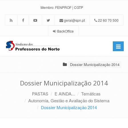
Membro:
FENPROF
|
CGTP
geral@spn.pt
22 60 70 500
BackOffice
Toggle
naviga
Dossier Municipalização 2014
Dossier Municipalização 2014
PASTAS
E AINDA...
Temáticas
Autonomia, Gestão e Avaliação do Sistema
Dossier Municipalização 2014