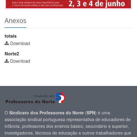
Anexos
totais
Download
Norte2
Download
O
Sindicato dos Professores do Norte
(
SPN
) é uma
associação sindical portuguesa representativa de educadores de
infância, professores dos ensinos básico, secundário e superior,
investigadores, técnicos de educação e outros trabalhadores que