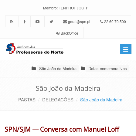
Membro:
FENPROF
|
CGTP
geral@spn.pt
22 60 70 500
BackOffice
Toggle
naviga
São João da Madeira
Datas comemorativas
São João da Madeira
PASTAS
DELEGAÇÕES
São João da Madeira
SPN/SJM — Conversa com Manuel Loff