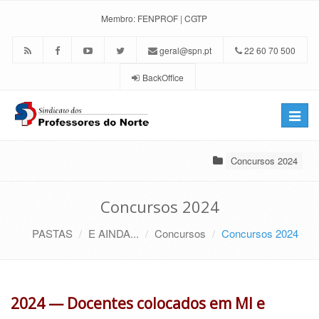
Membro:
FENPROF
|
CGTP
geral@spn.pt
22 60 70 500
BackOffice
Toggle
naviga
Concursos 2024
Concursos 2024
PASTAS
E AINDA...
Concursos
Concursos 2024
2024 — Docentes colocados em MI e