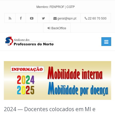
Membro:
FENPROF
|
CGTP
geral@spn.pt
22 60 70 500
BackOffice
Toggle
naviga
2024 — Docentes colocados em MI e