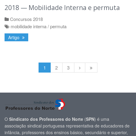
2018 — Mobilidade Interna e permuta
Concursos 2018
mobilidade interna / permuta
Artigo
1
2
3
O
Sindicato dos Professores do Norte
(
SPN
) é uma
associação sindical portuguesa representativa de educadores de
infância, professores dos ensinos básico, secundário e superior,