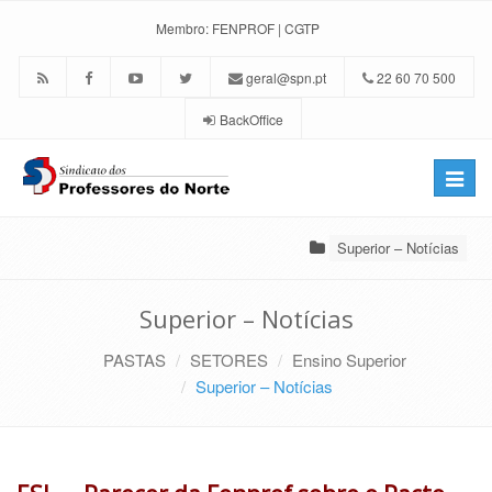
Membro:
FENPROF
|
CGTP
geral@spn.pt
22 60 70 500
BackOffice
Toggle
naviga
Superior – Notícias
Superior – Notícias
PASTAS
SETORES
Ensino Superior
Superior – Notícias