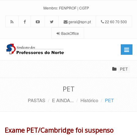
Membro:
FENPROF
|
CGTP
geral@spn.pt
22 60 70 500
BackOffice
Toggle
naviga
PET
PET
PASTAS
E AINDA...
Histórico
PET
Exame PET/Cambridge foi suspenso