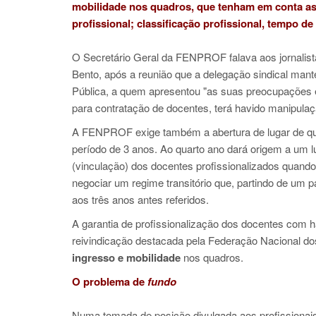
mobilidade nos quadros, que tenham em conta as 
profissional; classificação profissional, tempo de
O Secretário Geral da FENPROF falava aos jornalist
Bento, após a reunião que a delegação sindical ma
Pública, a quem apresentou "as suas preocupações e
para contratação de docentes, terá havido manipulação
A FENPROF exige também a abertura de lugar de q
período de 3 anos. Ao quarto ano dará origem a um l
(vinculação) dos docentes profissionalizados quan
negociar um regime transitório que, partindo de um
aos três anos antes referidos.
A garantia de profissionalização dos docentes com ha
reivindicação destacada pela Federação Nacional do
ingresso e mobilidade
nos quadros.
O problema de
fundo
Numa tomada de posição divulgada aos profissiona