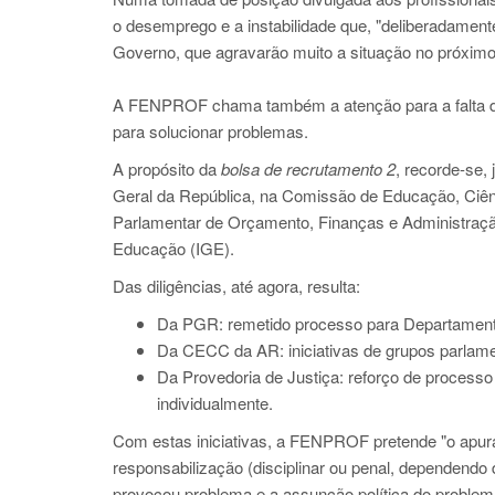
o desemprego e a instabilidade que, "deliberadament
Governo, que agravarão muito a situação no próximo
A FENPROF chama também a atenção para a falta de co
para solucionar problemas.
A propósito da
bolsa de recrutamento 2
, recorde-se,
Geral da República, na Comissão de Educação, Ciên
Parlamentar de Orçamento, Finanças e Administraçã
Educação (IGE).
Das diligências, até agora, resulta:
Da PGR: remetido processo para Departamento
Da CECC da AR: iniciativas de grupos parlame
Da Provedoria de Justiça: reforço de processo
individualmente.
Com estas iniciativas, a FENPROF pretende "o apur
responsabilização (disciplinar ou penal, dependendo
provocou problema e a assunção política do problema,