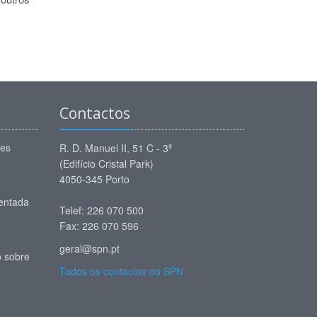
Contactos
ões
R. D. Manuel II, 51 C - 3º
(Edifício Cristal Park)
4050-345 Porto
entada
Telef: 226 070 500
Fax: 226 070 596
geral@spn.pt
 sobre
Todos os contactos do SPN