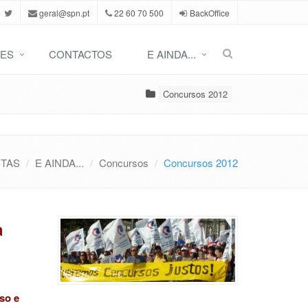
geral@spn.pt
22 60 70 500
BackOffice
ES
CONTACTOS
E AINDA...
Concursos 2012
STAS
E AINDA...
Concursos
Concursos 2012
a
so e