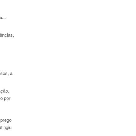
...
rências,
asos, a
nção.
o por
mprego
tingiu