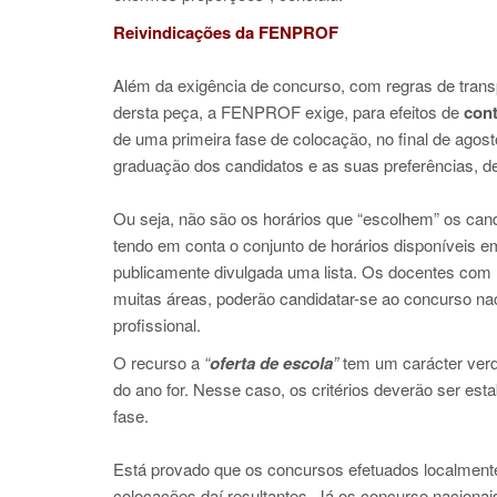
Reivindicações da FENPROF
Além da exigência de concurso, com regras de transp
dersta peça, a FENPROF exige, para efeitos de
con
de uma primeira fase de colocação, no final de agost
graduação dos candidatos e as suas preferências, de
Ou seja, não são os horários que “escolhem” os can
tendo em conta o conjunto de horários disponíveis 
publicamente divulgada uma lista. Os docentes com 
muitas áreas, poderão candidatar-se ao concurso na
profissional.
O recurso a
“
oferta de escola
”
tem um carácter verd
do ano for. Nesse caso, os critérios deverão ser es
fase.
Está provado que os concursos efetuados localmen
colocações daí resultantes. Já os concurso nacionai