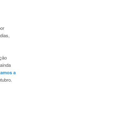
por
dias,
ação
 ainda
tamos a
tubro.