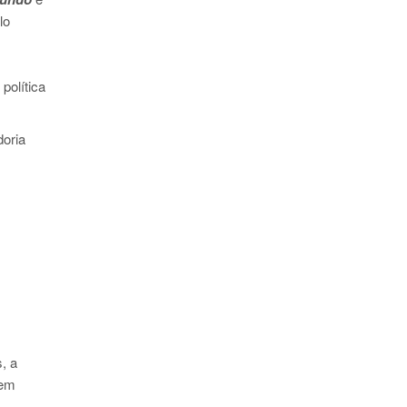
lo
política
doria
, a
uem