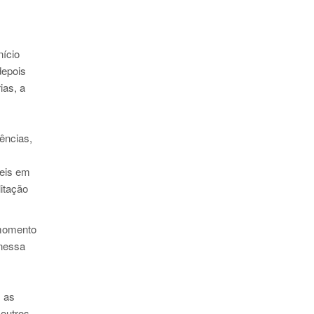
nício
depois
ias, a
ências,
veis em
itação
 momento
 nessa
 as
 outros