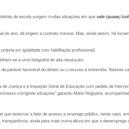
ofertas de escola surgem muitas situações em que
vale (quase) tudo
inal do ano, dá origem a contrato mensal. Mas, ainda assim, há incoe
ão própria em igualdade com habilitação profissional).
elham-se a uma fotografia de alta resolução).
o de parecer favorável do diretor ou o recurso a entrevista. Nesses c
ia de Justiça e à Inspeção Geral de Educação com pedido de interve
rocesso corrigindo situações",garantiu Mário Nogueira, acompanhad
ar que estamos a falar de acesso a emprego público, neste caso, e
e, transparência, ainda para mais numa altura em que o desemprego a