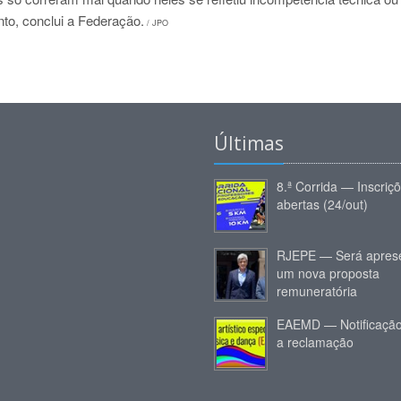
nto, conclui a Federação.
/ JPO
Últimas
8.ª Corrida — Inscriç
abertas (24/out)
RJEPE — Será apres
um nova proposta
remuneratória
EAEMD — Notificação
a reclamação