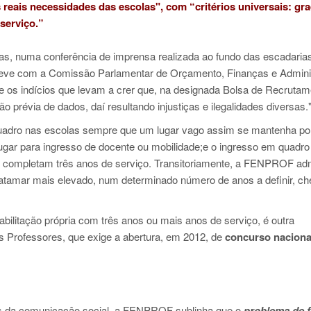
reais necessidades das escolas", com “critérios universais: gr
 serviço.”
as, numa conferência de imprensa realizada ao fundo das escadaria
nteve com a Comissão Parlamentar de Orçamento, Finanças e Admini
 os indícios que levam a crer que, na designada Bolsa de Recrutam
 prévia de dados, daí resultando injustiças e ilegalidades diversas.
uadro nas escolas sempre que um lugar vago assim se mantenha p
ugar para ingresso de docente ou mobilidade;e o ingresso em quadro
do completam três anos de serviço. Transitoriamente, a FENPROF ad
 patamar mais elevado, num determinado número de anos a definir, c
bilitação própria com três anos ou mais anos de serviço, é outra
s Professores, que exige a abertura, em 2012, de
concurso naciona
is da comunicaçâo social, a FENPROF sublinha que o
problema de 