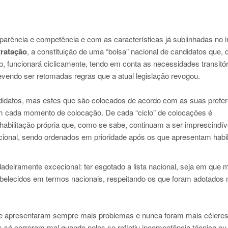
arência e competência e com as características já sublinhadas no i
tratação
, a constituição de uma “bolsa” nacional de candidatos que, 
o, funcionará ciclicamente, tendo em conta as necessidades transitór
vendo ser retomadas regras que a atual legislação revogou.
didatos, mas estes que são colocados de acordo com as suas prefer
em cada momento de colocação. De cada “ciclo” de colocações é
habilitação própria que, como se sabe, continuam a ser imprescindí
cional, sendo ordenados em prioridade após os que apresentam habil
adeiramente excecional: ter esgotado a lista nacional, seja em que
tabelecidos em termos nacionais, respeitando os que foram adotados
te apresentaram sempre mais problemas e nunca foram mais céleres
s só correram mal quando neles se refletiu incompetência técnica ou