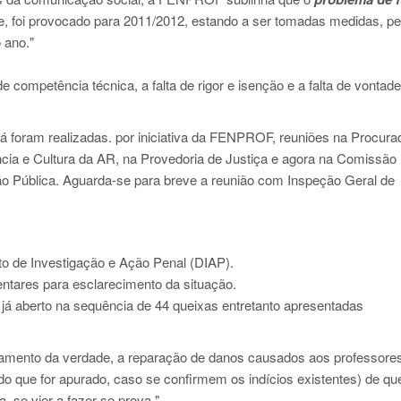
e, foi provocado para 2011/2012, estando a ser tomadas medidas, pe
 ano."
mpetência técnica, a falta de rigor e isenção e a falta de vontade 
 já foram realizadas. por iniciativa da FENPROF, reuniões na Procura
cia e Cultura da AR, na Provedoria de Justiça e agora na Comissão
o Pública. Aguarda-se para breve a reunião com Inspeção Geral de
 de Investigação e Ação Penal (DIAP).
ntares para esclarecimento da situação.
 já aberto na sequência de 44 queixas entretanto apresentadas
amento da verdade, a reparação de danos causados aos professores
 do que for apurado, caso se confirmem os indícios existentes) de q
 se vier a fazer-se prova."