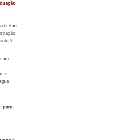
aduação
s de São
stração
ento 2,
"
or um
mite
hegue
l para
fundo
é