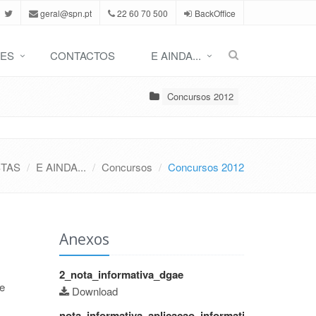
geral@spn.pt
22 60 70 500
BackOffice
ES
CONTACTOS
E AINDA...
Concursos 2012
STAS
E AINDA...
Concursos
Concursos 2012
Anexos
2_nota_informativa_dgae
 e
Download
nota_informativa_aplicacao_informatica_da_indica