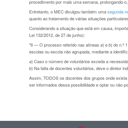
procedimento por mais uma semana, prolongando-o, a
Entretanto, o MEC divulgou também uma
segunda no
quanto ao tratamento de várias situações particulare
Considerando a situação que está em causa, import
Lei 132/2012, de 27 de junho):
"6 — O processo referido nas alíneas
a
) e
b
) do n.º 
escolas ou escola não agrupada, mediante a identifi
a
) Caso o número de voluntários exceda a necessidad
b
) Na falta de docentes voluntários, deve o diretor i
Assim, TODOS os docentes dos grupos onde exista a
ser informados dessa possibilidade e optar ou não po