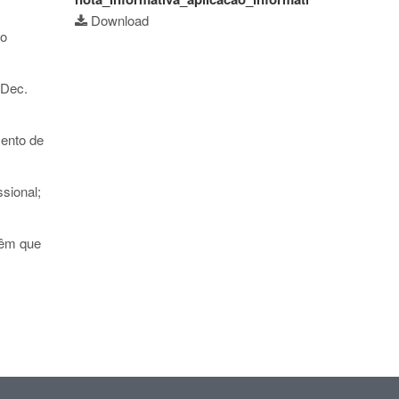
Download
to
Dec.
mento de
sional;
têm que