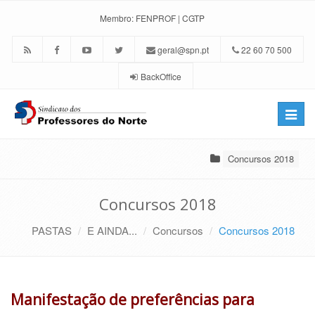
Membro:
FENPROF
|
CGTP
geral@spn.pt
22 60 70 500
BackOffice
Toggle
naviga
Concursos 2018
Concursos 2018
PASTAS
E AINDA...
Concursos
Concursos 2018
Manifestação de preferências para