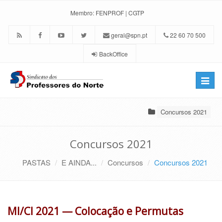
Membro:
FENPROF
|
CGTP
geral@spn.pt
22 60 70 500
BackOffice
Toggle
naviga
Concursos 2021
Concursos 2021
PASTAS
E AINDA...
Concursos
Concursos 2021
MI/CI 2021 — Colocação e Permutas