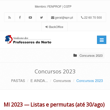
Membro:
FENPROF
|
CGTP
geral@spn.pt
22 60 70 500
BackOffice
Toggle
naviga
Concursos 2023
Concursos 2023
PASTAS
E AINDA...
Concursos
Concursos 2023
MI 2023 — Listas e permutas (até 30/ago)