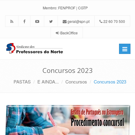
Membro:
FENPROF
|
CGTP
geral@spn.pt
22 60 70 500
BackOffice
Toggle
naviga
Concursos 2023
PASTAS
E AINDA...
Concursos
Concursos 2023