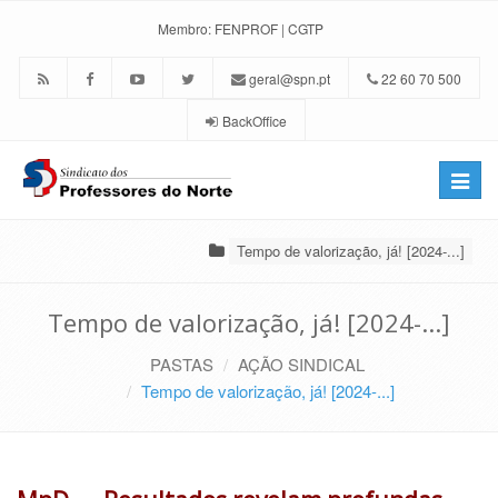
Membro:
FENPROF
|
CGTP
geral@spn.pt
22 60 70 500
BackOffice
Toggle
naviga
Tempo de valorização, já! [2024-...]
Tempo de valorização, já! [2024-...]
PASTAS
AÇÃO SINDICAL
Tempo de valorização, já! [2024-...]