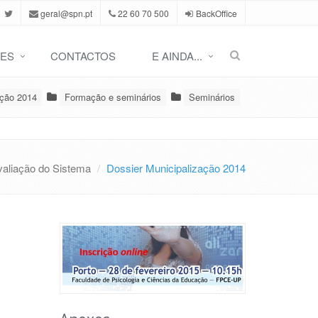
geral@spn.pt
22 60 70 500
BackOffice
ES
CONTACTOS
E AINDA...
ação 2014
Formação e seminários
Seminários
valiação do Sistema
Dossier Municipalização 2014