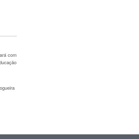
tará com
Educação
ogueira