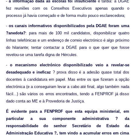
-
a informação dada às escolas foi insuficiente
e tardia: a DGAE
fez reuniões com os Conselhos Executivos apenas quando o
processo já havia começado e de forma muito pouco esclarecedora;
-
os canais informativos disponibilizados pela DGAE foram uma
?anedota?
: para mais de 100 mil candidatos, disponibilizar quatro
linhas telefónicas e um endereço de correio electrónico é algo próximo
do hilariante; tentar contactar a DGAE para o que quer que fosse
revelou-se uma tarefa digna de Hércules.
-
o mecanismo electrónico disponibilizado veio a revelar-se
desadequado e ineficaz
? prova disso é a adesão quase total dos
docentes à candidatura em papel. Mas entre os que fizeram a opção
electrónica (e a conseguiram levar a cabo até final, algo também nada
fácil...) são vários os erros encontrados, tendo a FENPROF já disso
dado conta ao ME e à Provedoria de Justiça.
É evidente para a FENPROF que esta equipa ministerial, em
particular a sua componente administrativa ? da
responsabilidade do senhor Secretário de Estado da
Administração Educativa ?, tem vindo a acumular erros em cima