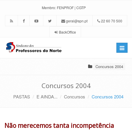
Membro:
FENPROF
|
CGTP
geral@spn.pt
22 60 70 500
BackOffice
Toggle
naviga
Concursos 2004
Concursos 2004
PASTAS
E AINDA...
Concursos
Concursos 2004
Não merecemos tanta incompetência