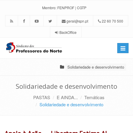
Membro:
FENPROF
|
CGTP
geral@spn.pt
22 60 70 500
BackOffice
Toggle
naviga
Solidariedade e desenvolvimento
Solidariedade e desenvolvimento
PASTAS
E AINDA...
Temáticas
Solidariedade e desenvolvimento