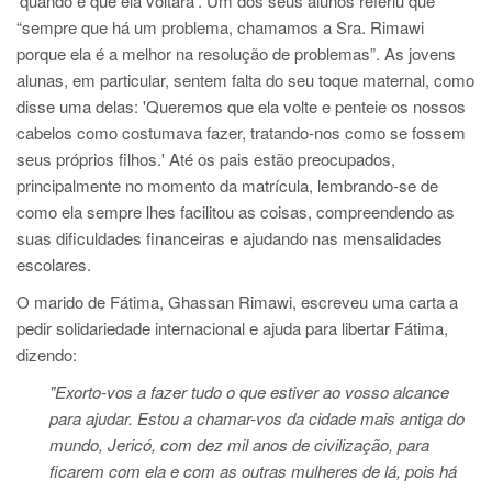
'quando é que ela voltará'. Um dos seus alunos referiu que
“sempre que há um problema, chamamos a Sra. Rimawi
porque ela é a melhor na resolução de problemas”. As jovens
alunas, em particular, sentem falta do seu toque maternal, como
disse uma delas: 'Queremos que ela volte e penteie os nossos
cabelos como costumava fazer, tratando-nos como se fossem
seus próprios filhos.' Até os pais estão preocupados,
principalmente no momento da matrícula, lembrando-se de
como ela sempre lhes facilitou as coisas, compreendendo as
suas dificuldades financeiras e ajudando nas mensalidades
escolares.
​​​​​​​​​​​​​O marido de Fátima, Ghassan Rimawi, escreveu uma carta a
pedir solidariedade internacional e ajuda para libertar Fátima,
dizendo:
"Exorto-vos a fazer tudo o que estiver ao vosso alcance
para ajudar. Estou a chamar-vos da cidade mais antiga do
mundo, Jericó, com dez mil anos de civilização, para
ficarem com ela e com as outras mulheres de lá, pois há