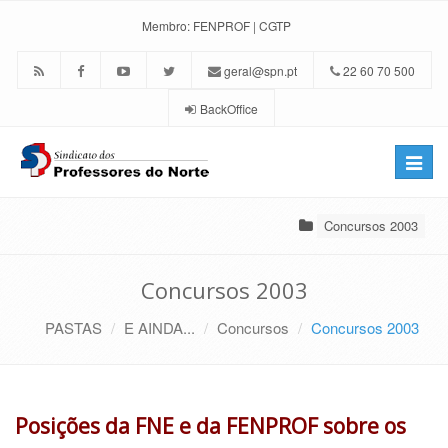
Membro:
FENPROF
|
CGTP
geral@spn.pt
22 60 70 500
BackOffice
Toggle
naviga
Concursos 2003
Concursos 2003
PASTAS
E AINDA...
Concursos
Concursos 2003
Posições da FNE e da FENPROF sobre os