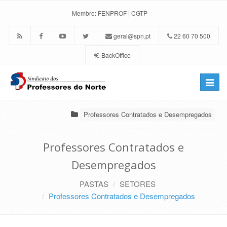
Membro:
FENPROF
|
CGTP
geral@spn.pt
22 60 70 500
BackOffice
Toggle
naviga
Professores Contratados e Desempregados
Professores Contratados e
Desempregados
PASTAS
SETORES
Professores Contratados e Desempregados