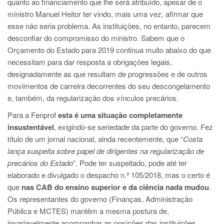
quanto ao financiamento que lhe será atribuído, apesar de o
ministro Manuel Heitor ter vindo, mais uma vez, afirmar que
esse não seria problema. As instituições, no entanto, parecem
desconfiar do compromisso do ministro. Sabem que o
Orçamento do Estado para 2019 continua muito abaixo do que
necessitam para dar resposta a obrigações legais,
designadamente as que resultam de progressões e de outros
movimentos de carreira decorrentes do seu descongelamento
e, também, da regularização dos vínculos precários.
Para a Fenprof
esta é uma situação completamente
insustentável
, exigindo-se seriedade da parte do governo. Fez
título de um jornal nacional, ainda recentemente, que “
Costa
lança suspeita sobre papel de dirigentes na regularização de
precários do Estado
”. Pode ter suspeitado, pode até ter
elaborado e divulgado o despacho n.º 105/2018, mas o certo é
que
nas CAB do ensino superior e da ciência nada mudou
.
Os representantes do governo (Finanças, Administração
Pública e MCTES) mantêm a mesma postura de,
invariavelmente acompanhar as posições das instituições,