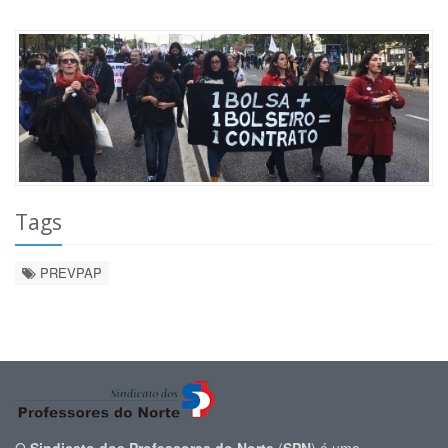
Tags
PREVPAP
O
Sindicato dos Professores do Norte
(
SPN
) é uma