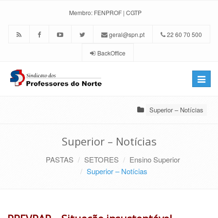
Membro:
FENPROF
|
CGTP
geral@spn.pt
22 60 70 500
BackOffice
Toggle
naviga
Superior – Notícias
Superior – Notícias
PASTAS
SETORES
Ensino Superior
Superior – Notícias