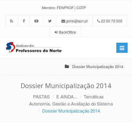
Membro:
FENPROF
|
CGTP
geral@spn.pt
22 60 70 500
BackOffice
Toggle
naviga
Dossier Municipalização 2014
Dossier Municipalização 2014
PASTAS
E AINDA...
Temáticas
Autonomia, Gestão e Avaliação do Sistema
Dossier Municipalização 2014