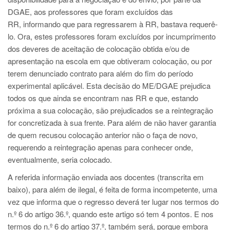
DGAE, aos professores que foram excluídos das
RR, informando que para regressarem à RR, bastava requerê-
lo. Ora, estes professores foram excluídos por incumprimento
dos deveres de aceitação de colocação obtida e/ou de
apresentação na escola em que obtiveram colocação, ou por
terem denunciado contrato para além do fim do período
experimental aplicável. Esta decisão do ME/DGAE prejudica
todos os que ainda se encontram nas RR e que, estando
próxima a sua colocação, são prejudicados se a reintegração
for concretizada à sua frente. Para além de não haver garantia
de quem recusou colocação anterior não o faça de novo,
requerendo a reintegração apenas para conhecer onde,
eventualmente, seria colocado.
A referida informação enviada aos docentes (transcrita em
baixo), para além de ilegal, é feita de forma incompetente, uma
vez que informa que o regresso deverá ter lugar nos termos do
n.º 6 do artigo 36.º, quando este artigo só tem 4 pontos. E nos
termos do n.º 6 do artigo 37.º, também será, porque embora