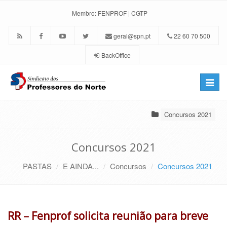
Membro:
FENPROF
|
CGTP
geral@spn.pt
22 60 70 500
BackOffice
Toggle
naviga
Concursos 2021
Concursos 2021
PASTAS
E AINDA...
Concursos
Concursos 2021
RR – Fenprof solicita reunião para breve