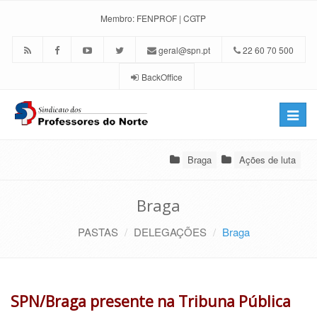
Membro:
FENPROF
|
CGTP
geral@spn.pt
22 60 70 500
BackOffice
Toggle
naviga
Braga
Ações de luta
Braga
PASTAS
DELEGAÇÕES
Braga
SPN/Braga presente na Tribuna Pública