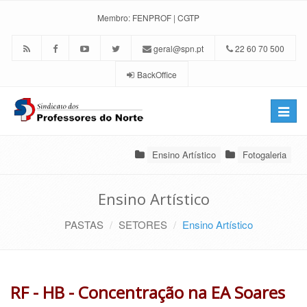
Membro:
FENPROF
|
CGTP
geral@spn.pt
22 60 70 500
BackOffice
Toggle
naviga
Ensino Artístico
Fotogaleria
Ensino Artístico
PASTAS
SETORES
Ensino Artístico
RF - HB - Concentração na EA Soares