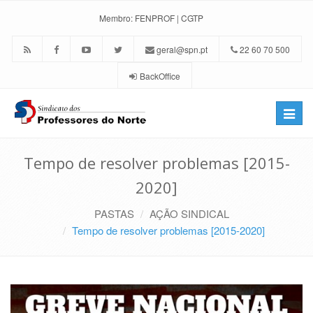
Membro:
FENPROF
|
CGTP
geral@spn.pt
22 60 70 500
BackOffice
Toggle
naviga
Tempo de resolver problemas [2015-
2020]
PASTAS
AÇÃO SINDICAL
Tempo de resolver problemas [2015-2020]