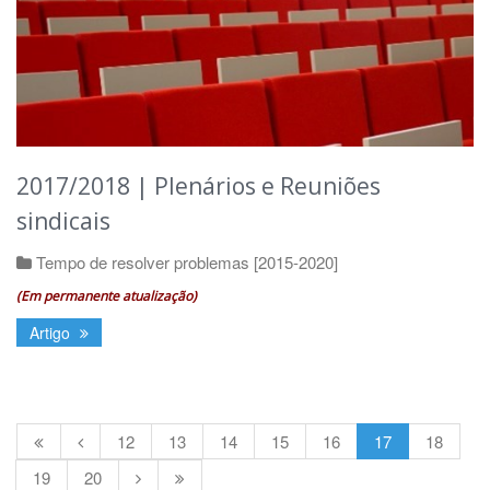
2017/2018 | Plenários e Reuniões
sindicais
Tempo de resolver problemas [2015-2020]
(Em permanente atualização)
Artigo
12
13
14
15
16
17
18
19
20