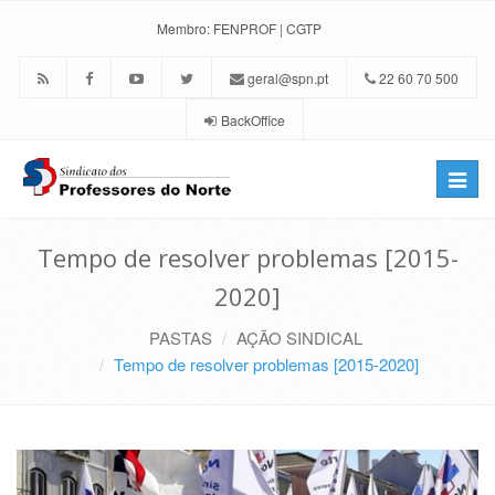
Membro:
FENPROF
|
CGTP
geral@spn.pt
22 60 70 500
BackOffice
Toggle
naviga
Tempo de resolver problemas [2015-
2020]
PASTAS
AÇÃO SINDICAL
Tempo de resolver problemas [2015-2020]