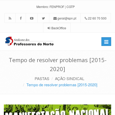
Membro:
FENPROF
|
CGTP
geral@spn.pt
22 60 70 500
BackOffice
Toggle
naviga
Tempo de resolver problemas [2015-
2020]
PASTAS
AÇÃO SINDICAL
Tempo de resolver problemas [2015-2020]