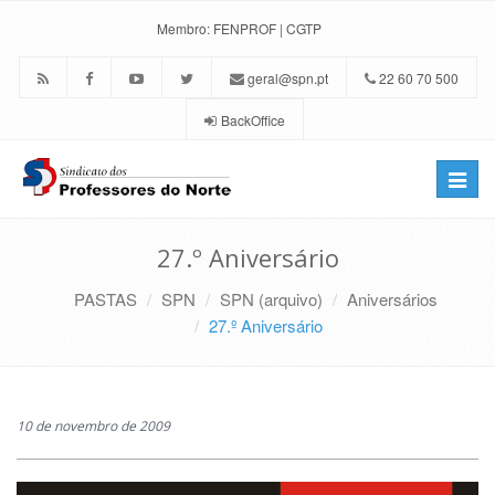
Membro:
FENPROF
|
CGTP
geral@spn.pt
22 60 70 500
BackOffice
Toggle
naviga
27.º Aniversário
PASTAS
SPN
SPN (arquivo)
Aniversários
27.º Aniversário
10 de novembro de 2009