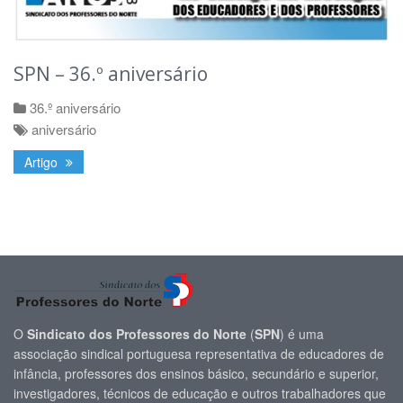
SPN – 36.º aniversário
36.º aniversário
aniversário
Artigo
O
Sindicato dos Professores do Norte
(
SPN
) é uma
associação sindical portuguesa representativa de educadores de
infância, professores dos ensinos básico, secundário e superior,
investigadores, técnicos de educação e outros trabalhadores que