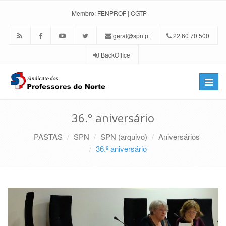
Membro:
FENPROF
|
CGTP
geral@spn.pt
22 60 70 500
BackOffice
Toggle
naviga
36.º aniversário
PASTAS
SPN
SPN (arquivo)
Aniversários
36.º aniversário