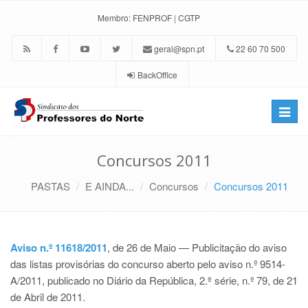
Membro:
FENPROF
|
CGTP
geral@spn.pt
22 60 70 500
BackOffice
Toggle
naviga
Concursos 2011
PASTAS
E AINDA...
Concursos
Concursos 2011
Aviso n.º 11618/2011
, de 26 de Maio — Publicitação do aviso
das listas provisórias do concurso aberto pelo aviso n.º 9514-
A/2011, publicado no Diário da República, 2.ª série, n.º 79, de 21
de Abril de 2011.