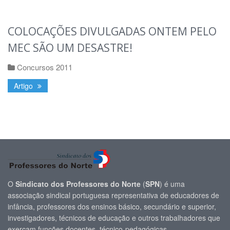
COLOCAÇÕES DIVULGADAS ONTEM PELO
MEC SÃO UM DESASTRE!
Concursos 2011
Artigo
O
Sindicato dos Professores do Norte
(
SPN
) é uma
associação sindical portuguesa representativa de educadores de
infância, professores dos ensinos básico, secundário e superior,
investigadores, técnicos de educação e outros trabalhadores que
exerçam funções docentes, técnico-pedagógicas.