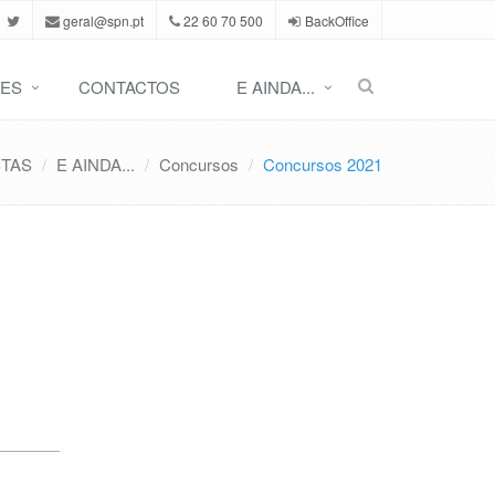
geral@spn.pt
22 60 70 500
BackOffice
ES
CONTACTOS
E AINDA...
STAS
E AINDA...
Concursos
Concursos 2021