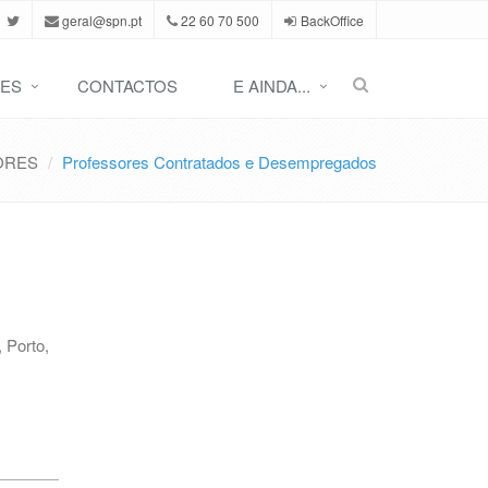
geral@spn.pt
22 60 70 500
BackOffice
ES
CONTACTOS
E AINDA...
ORES
Professores Contratados e Desempregados
,
Porto
,