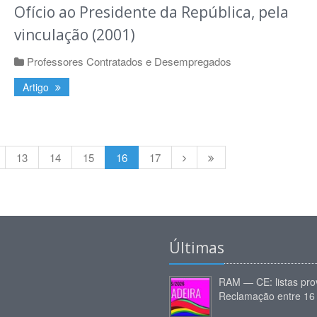
Ofício ao Presidente da República, pela
vinculação (2001)
Professores Contratados e Desempregados
Artigo
13
14
15
16
17
Últimas
RAM — CE: listas prov
Reclamação entre 16 