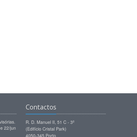
Contactos
isórias.
R. D. Manuel II, 51 C - 3º
e 22/jun
(Edifício Cristal Park)
4050-345 Porto