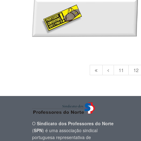
11
12
O
Sindicato dos Professores do Norte
(
SPN
) é uma associação sindical
portuguesa representativa de