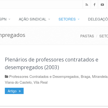
SPN
AÇÃO SINDICAL
SETORES
DELEGAÇÕ
empregados
PASTAS
SET
Plenários de professores contratados e
desempregados (2003)
Professores Contratados e Desempregados
,
Braga
,
Mirandela
Viana do Castelo
,
Vila Real
Artigo