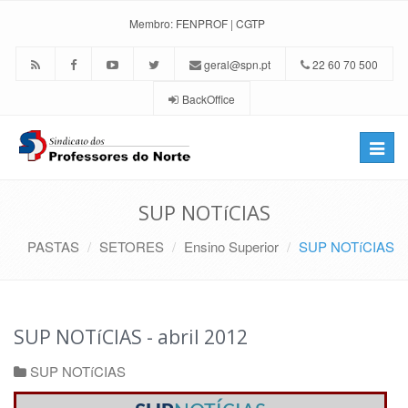
Membro:
FENPROF
|
CGTP
geral@spn.pt
22 60 70 500
BackOffice
Toggle
naviga
SUP NOTíCIAS
PASTAS
SETORES
Ensino Superior
SUP NOTíCIAS
SUP NOTíCIAS - abril 2012
SUP NOTíCIAS