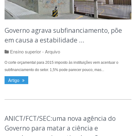
Governo agrava subfinanciamento, põe
em causa a estabilidade ...
Ensino superior - Arquivo
O corte orçamental para 2015 imposto às instituições vem acentuar o
subfinanciamento do setor. 1,5% pode parecer pouco, mas...
Artigo
ANICT/FCT/SEC:uma nova agência do
Governo para matar a ciência e