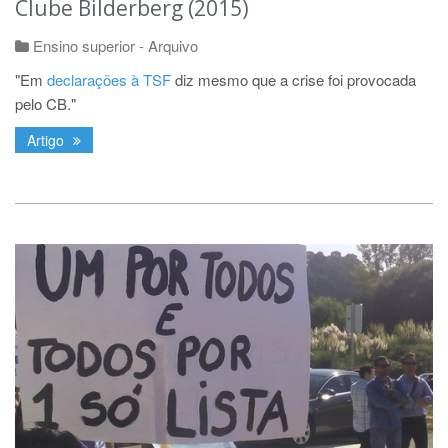
Clube Bilderberg (2015)
Ensino superior - Arquivo
"Em
declarações à TSF
diz mesmo que a crise foi provocada
pelo CB."
Artigo