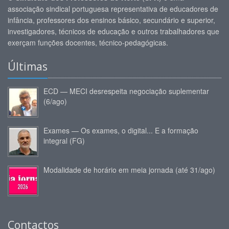
associação sindical portuguesa representativa de educadores de
infância, professores dos ensinos básico, secundário e superior,
investigadores, técnicos de educação e outros trabalhadores que
exerçam funções docentes, técnico-pedagógicas.
Últimas
ECD — MECI desrespeita negociação suplementar
(6/ago)
Exames — Os exames, o digital... E a formação
integral (FG)
Modalidade de horário em meia jornada (até 31/ago)
Contactos