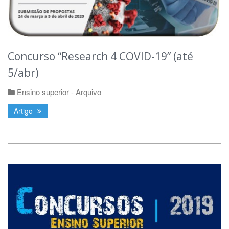
Concurso “Research 4 COVID-19” (até
5/abr)
Ensino superior - Arquivo
Artigo