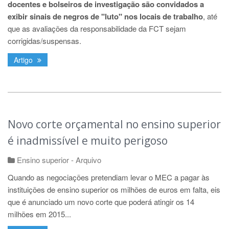
doce
ntes e bolseiros de investigação são convidados a
exibir sinais de negros de "luto" nos locais de trabalho
, até
que as avaliações da responsabilidade da FCT sejam
corrigidas/suspensas.
Artigo
Novo corte orçamental no ensino superior
é inadmissível e muito perigoso
Ensino superior - Arquivo
Quando as negociações pretendiam levar o MEC a pagar às
instituições de ensino superior os milhões de euros em falta, eis
que é anunciado um novo corte que poderá atingir os 14
milhões em 2015...