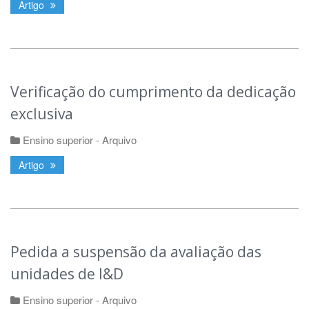
Artigo
Verificação do cumprimento da dedicação
exclusiva
Ensino superior - Arquivo
Artigo
Pedida a suspensão da avaliação das
unidades de I&D
Ensino superior - Arquivo