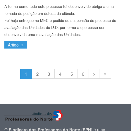
A forma como todo este processo foi desenvolvido obriga a uma
tomada de posição em defesa da ciência.
Foi hoje entregue no MEC o pedido de suspensão do processo de
avaliação das Unidades de I&D, por forma a que possa ser
desenvolvida uma reavaliação das Unidades.
Artigo
1
2
3
4
5
6
O
Sindicato dos Professores do Norte
(
SPN
) é uma