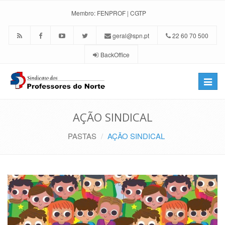
Membro:
FENPROF
|
CGTP
geral@spn.pt
22 60 70 500
BackOffice
Toggle
naviga
AÇÃO SINDICAL
PASTAS
AÇÃO SINDICAL