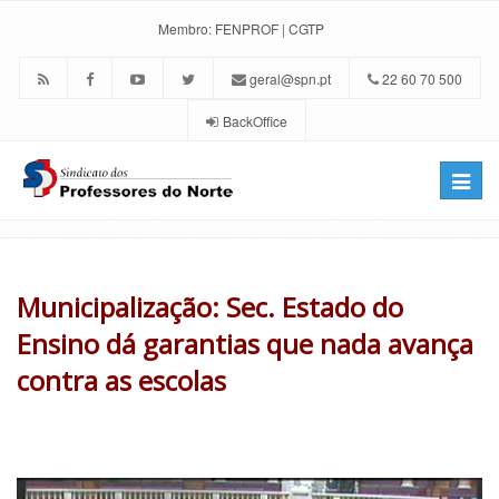
Membro:
FENPROF
|
CGTP
geral@spn.pt
22 60 70 500
BackOffice
Toggle
naviga
Municipalização: Sec. Estado do
Ensino dá garantias que nada avança
contra as escolas