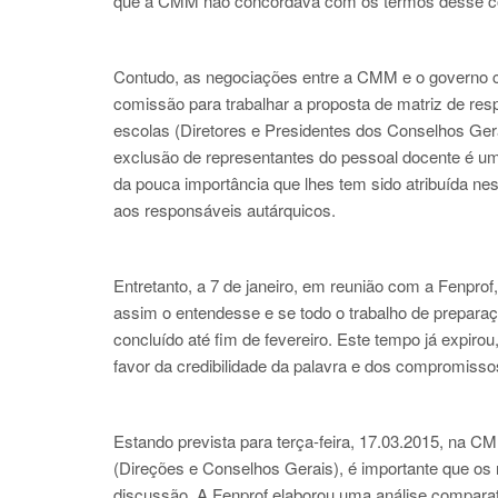
que a CMM não concordava com os termos desse cont
Contudo, as negociações entre a CMM e o governo co
comissão para trabalhar a proposta de matriz de r
escolas (Diretores e Presidentes dos Conselhos Ger
exclusão de representantes do pessoal docente é um 
da pouca importância que lhes tem sido atribuída 
aos responsáveis autárquicos.
Entretanto, a 7 de janeiro, em reunião com a Fenpro
assim o entendesse e se todo o trabalho de prepar
concluído até fim de fevereiro. Este tempo já expir
favor da credibilidade da palavra e dos compromiss
Estando prevista para terça-feira, 17.03.2015, na 
(Direções e Conselhos Gerais), é importante que os
discussão. A Fenprof elaborou uma análise comparat