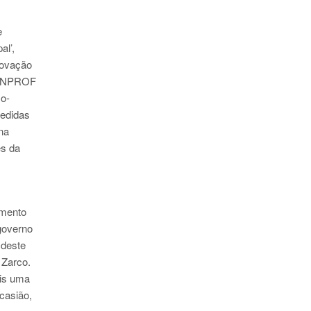
e
al’,
rovação
 FENPROF
xo-
pedidas
na
es da
amento
governo
 deste
 Zarco.
ais uma
casião,