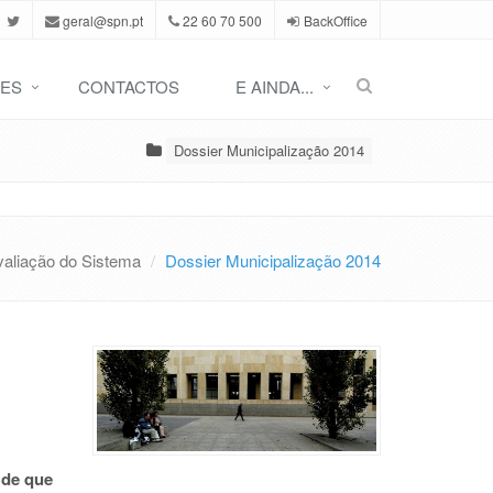
geral@spn.pt
22 60 70 500
BackOffice
ES
CONTACTOS
E AINDA...
Dossier Municipalização 2014
valiação do Sistema
Dossier Municipalização 2014
 de que