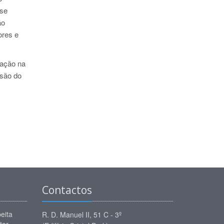
 se
ão
ores e
mação na
esão do
Contactos
eita
R. D. Manuel II, 51 C - 3º