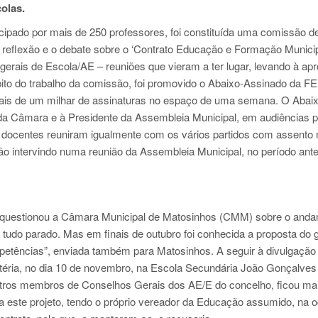
olas.
cipado por mais de 250 professores, foi constituída uma comissão d
 reflexão e o debate sobre o ‘Contrato Educação e Formação Municip
rais de Escola/AE – reuniões que vieram a ter lugar, levando à ap
bito do trabalho da comissão, foi promovido o Abaixo-Assinado da
mais de um milhar de assinaturas no espaço de uma semana. O Abai
 da Câmara e à Presidente da Assembleia Municipal, em audiências 
 docentes reuniram igualmente com os vários partidos com assento 
 intervindo numa reunião da Assembleia Municipal, no período ant
PN questionou a Câmara Municipal de Matosinhos (CMM) sobre o and
tudo parado. Mas em finais de outubro foi conhecida a proposta do 
mpetências”, enviada também para Matosinhos. A seguir à divulgação
éria, no dia 10 de novembro, na Escola Secundária João Gonçalves
outros membros de Conselhos Gerais dos AE/E do concelho, ficou m
a este projeto, tendo o próprio vereador da Educação assumido, na o