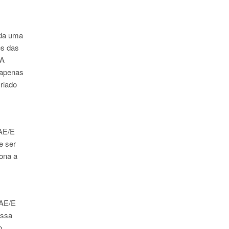
ída uma
es das
 A
 apenas
riado
 AE/E
e ser
bona a
 AE/E
essa
o