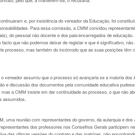
rato, pelo que, a manterem-se, o recusaria.
ntinuaram e, por insistência do vereador da Educação, foi constitu
esponsabilidades. Para essa comissão, a CMM convidou representant
ais), do pessoal não docente e dos pais/encarregados de educação.
facto que não podemos deixar de registar e que é significativo, não
neste processo, mas também do incómodo que as suas posições têm c
f, o vereador assumiu que o processo só avançaria se a maioria dos
ação e discussão dos documentos pela comunidade educativa pudess
ou, mas a CMM insiste em dar continuidade ao processo, o que não a
os assumidos.
CMM, uma reunião com representantes do governo, da autarquia e dos
 representantes dos professores nos Conselhos Gerais participem n
iva das últimas versões do contrato e das matrizes, não encontrand