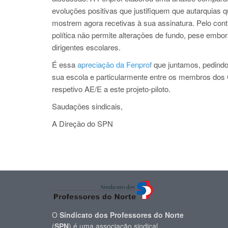
evoluções positivas que justifiquem que autarquias 
mostrem agora recetivas à sua assinatura. Pelo con
política não permite alterações de fundo, pese embora
dirigentes escolares.
É essa
apreciação da Fenprof
que juntamos, pedind
sua escola e particularmente entre os membros dos 
respetivo AE/E a este projeto-piloto.
Saudações sindicais,
A Direção do SPN
O
Sindicato dos Professores do Norte
(
SPN
) é uma associação sindical