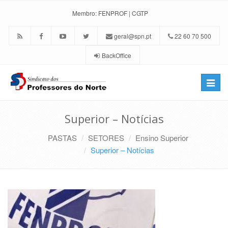
Membro:
FENPROF
|
CGTP
geral@spn.pt
22 60 70 500
BackOffice
Toggle
naviga
Superior – Notícias
PASTAS
SETORES
Ensino Superior
Superior – Notícias