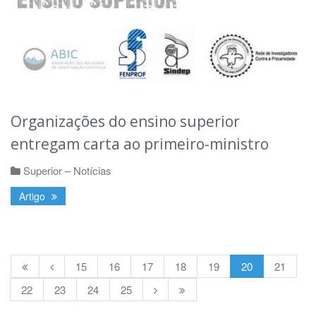
Organizações do ensino superior
entregam carta ao primeiro-ministro
Superior – Notícias
Artigo
15
16
17
18
19
20
21
22
23
24
25