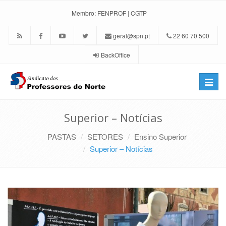
Membro:
FENPROF
|
CGTP
geral@spn.pt
22 60 70 500
BackOffice
Toggle
naviga
Superior – Notícias
PASTAS
SETORES
Ensino Superior
Superior – Notícias