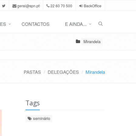
geral@spn.pt
22 60 70 500
BackOffice
ES
CONTACTOS
E AINDA...
Mirandela
PASTAS
DELEGAÇÕES
Mirandela
Tags
seminário