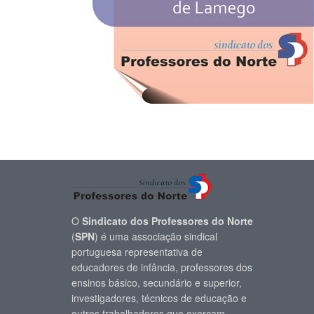
O
Sindicato dos Professores do Norte
(
SPN
) é uma associação sindical
portuguesa representativa de
educadores de infância, professores dos
ensinos básico, secundário e superior,
investigadores, técnicos de educação e
outros trabalhadores que exerçam