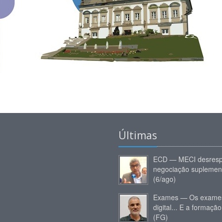
Últimas
ECD — MECI desresp
negociação suplemen
(6/ago)
Exames — Os exames
digital... E a formação
(FG)