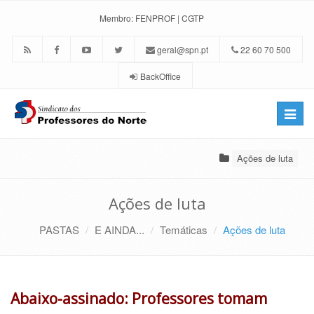
Membro:
FENPROF
|
CGTP
geral@spn.pt
22 60 70 500
BackOffice
Toggle
naviga
Ações de luta
Ações de luta
PASTAS
E AINDA...
Temáticas
Ações de luta
Abaixo-assinado: Professores tomam